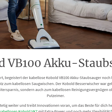
d VB100 Akku-Staub
rt, begeistert der kabellose Kobold VB100 Akku-Staubsauger noch 
tz zum kabellosen Saugwischen. Der Kobold Besserwischer war geb
eitersparnis, sondern auch zum kabellosen Reinigungsvergnügen o
Putzeimer.
etig weiter und treibt Innovationen voran, um das Beste für dich h
kabellosen Kobold VK7
mit Extra-Power und noch mehr Flexibilität f