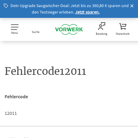
Dein Upgrade Saugwischer-Deal: Jetzt bis zu 360,80 € sparen und
den Testsieger erleben.
Jetzt sparen.
Suche
Menü
Beratung
Warenkorb
Fehlercode12011
Fehlercode
12011