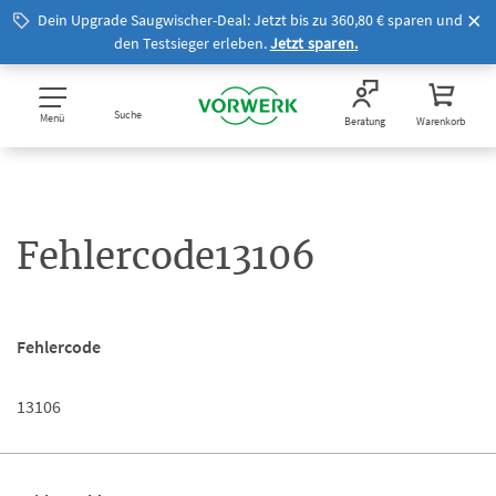
Dein Upgrade Saugwischer-Deal: Jetzt bis zu 360,80 € sparen und
den Testsieger erleben.
Jetzt sparen.
Suche
Menü
Beratung
Warenkorb
Fehlercode13106
Fehlercode
13106