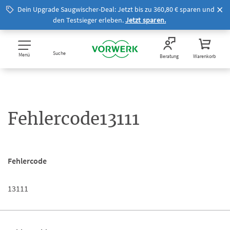
Dein Upgrade Saugwischer-Deal: Jetzt bis zu 360,80 € sparen und
den Testsieger erleben.
Jetzt sparen.
Suche
Menü
Beratung
Warenkorb
Fehlercode13111
Fehlercode
13111