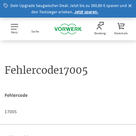
Dein Upgrade Saugwischer-Deal: Jetzt bis zu 360,80 € sparen und
den Testsieger erleben.
Jetzt sparen.
Suche
Menü
Beratung
Warenkorb
Fehlercode17005
Fehlercode
17005