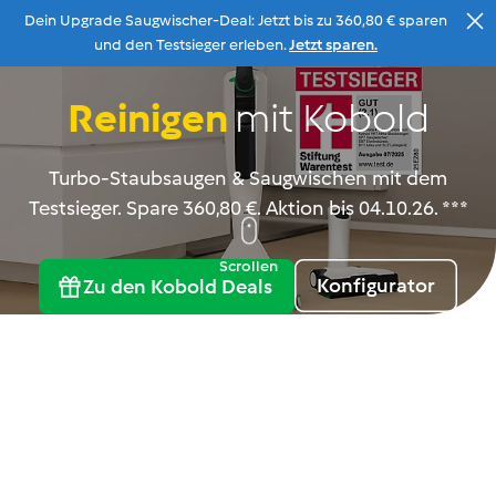
Dein Upgrade Saugwischer-Deal: Jetzt bis zu 360,80 € sparen
Zum Inhalt
und den Testsieger erleben.
Jetzt sparen.
Reinigen
mit Kobold
Beratung
Menu
Suche
Warenkorb
Turbo-Staubsaugen & Saugwischen mit dem
Testsieger. Spare 360,80 €. Aktion bis 04.10.26. ***
Scrollen
Konfigurator
Zu den Kobold Deals