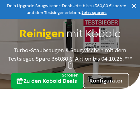
Dein Upgrade Saugwischer-Deal: Jetzt bis zu 360,80 € sparen
Zum Inhalt
und den Testsieger erleben.
Jetzt sparen.
Reinigen
mit Kobold
Beratung
Menu
Suche
Warenkorb
Turbo-Staubsaugen & Saugwischen mit dem
Testsieger. Spare 360,80 €. Aktion bis 04.10.26. ***
Scrollen
Konfigurator
Zu den Kobold Deals