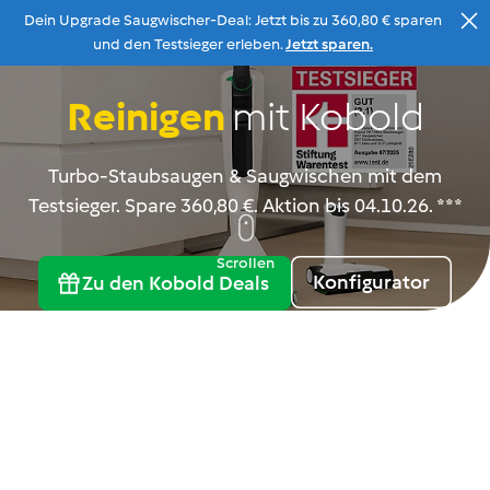
Dein Upgrade Saugwischer-Deal: Jetzt bis zu 360,80 € sparen
Zum Inhalt
und den Testsieger erleben.
Jetzt sparen.
Reinigen
mit Kobold
Beratung
Menu
Suche
Warenkorb
Turbo-Staubsaugen & Saugwischen mit dem
Testsieger. Spare 360,80 €. Aktion bis 04.10.26. ***
Scrollen
Konfigurator
Zu den Kobold Deals