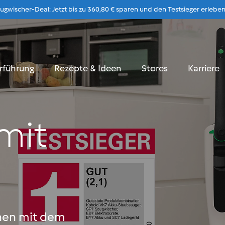
gwischer-Deal: Jetzt bis zu 360,80 € sparen und den Testsieger erleben
Zum Inhalt
rführung
Rezepte & Ideen
Stores
Karriere
mit
d
hen mit dem