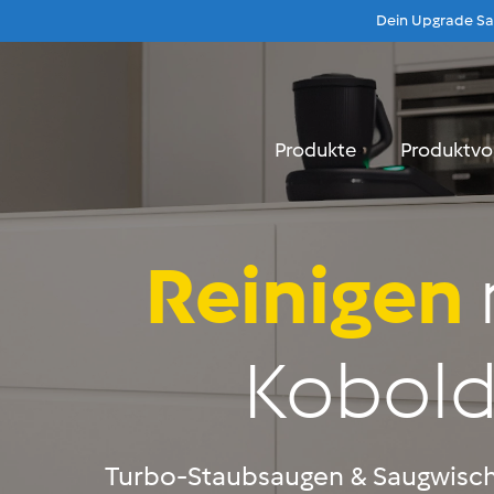
Dein Upgrade Sau
Beratung
Menu
Produkte
Produktvo
Reinigen
Kobol
Turbo-Staubsaugen & Saugwisc