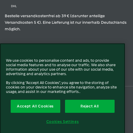
DHL
Bestelle versandkostenfrei ab 39 € (darunter anteilige
Versandkosten 5 €). Eine Lieferung ist nur innerhalb Deutschlands
möglich.
Geprüfte Qualität
We use cookies to personalise content and ads, to provide
social media features and to analyse our traffic. We also share
Zur Echtheit der Bewertungen
information about your use of our site with our social media,
advertising and analytics partners.
By clicking "Accept All Cookies", you agree to the storing of
cookies on your device to enhance site navigation, analyze site
usage, and assist in our marketing efforts..
© 2026 Vorwerk
Über uns
Presse
Batterie- und Altgeräteentsorgung
Accept All Cookies
Reject All
Datenschutz
Cookies
AGB
Widerruf
Pflichtinformationen
Meldesysteme
Cookies Settings
Impressum
Sitemap
Barrierefreiheit