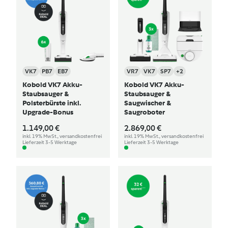
VK7
PB7
EB7
VR7
VK7
SP7
+2
Kobold VK7 Akku-
Kobold VK7 Akku-
Staubsauger &
Staubsauger &
Polsterbürste inkl.
Saugwischer &
Upgrade-Bonus
Saugroboter
1.149,00 €
2.869,00 €
inkl. 19% MwSt., versandkostenfrei
inkl. 19% MwSt., versandkostenfrei
Lieferzeit 3-5 Werktage
Lieferzeit 3-5 Werktage