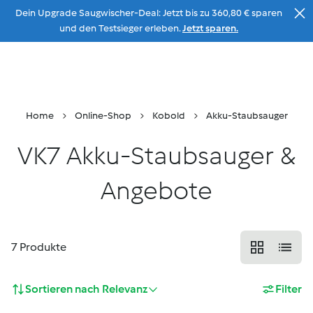
Dein Upgrade Saugwischer-Deal: Jetzt bis zu 360,80 € sparen
Zum Inhalt
und den Testsieger erleben.
Jetzt sparen.
Beratung
Menu
Suche
Warenkorb
Home
Online-Shop
Kobold
Akku-Staubsauger
VK7 Akku-Staubsauger &
Angebote
7
Produkte
Sortieren nach
Relevanz
Filter