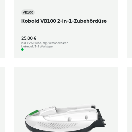
VB100
Kobold VB100 2-in-1-Zubehördüse
25,00 €
inkl. 19% MwSt., zzgl. Versandkosten
Lieferzeit 3-5 Werktage