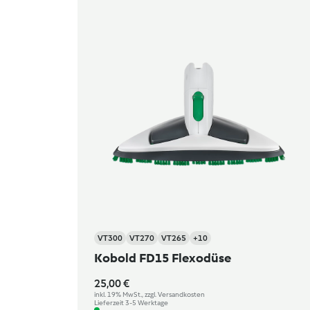
VT300
VT270
VT265
+10
Kobold FD15 Flexodüse
25,00 €
inkl. 19% MwSt., zzgl. Versandkosten
Lieferzeit 3-5 Werktage