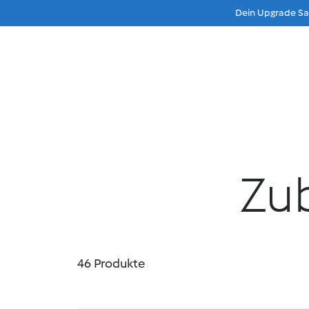
Dein Upgrade Sau
Beratung
Menu
Produkte
Produktvo
Zu
46
Produkte