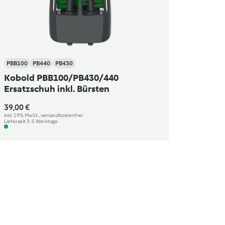
PBB100
PB440
PB430
Kobold PBB100/PB430/440
Ersatzschuh inkl. Bürsten
39,00 €
inkl. 19% MwSt., versandkostenfrei
Lieferzeit 3-5 Werktage