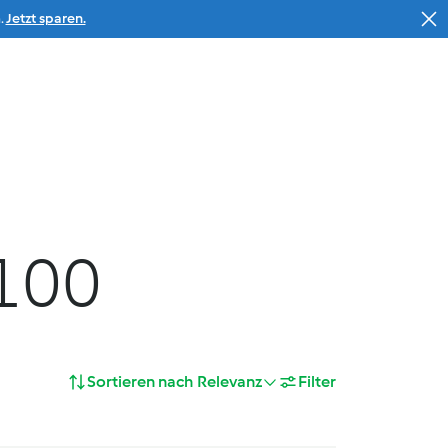
.
Jetzt sparen.
Suche
Warenkorb
Service
% Deals
100
Sortieren nach
Relevanz
Filter