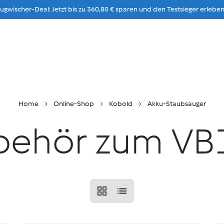
gwischer-Deal: Jetzt bis zu 360,80 € sparen und den Testsieger erleben
Zum Inhalt
rführung
Rezepte & Ideen
Stores
Karriere
Home
Online-Shop
Kobold
Akku-Staubsauger
behör zum VB