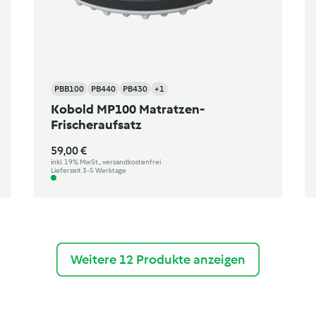
PBB100
PB440
PB430
+1
Kobold MP100 Matratzen-
Frischeraufsatz
59,00 €
inkl. 19% MwSt., versandkostenfrei
Lieferzeit 3-5 Werktage
Weitere 12 Produkte anzeigen