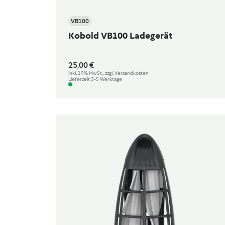
VB100
Kobold VB100 Ladegerät
25,00 €
inkl. 19% MwSt., zzgl. Versandkosten
Lieferzeit 3-5 Werktage