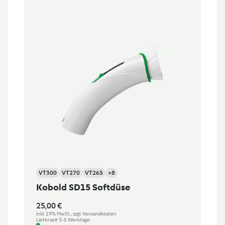
VT300
VT270
VT265
+8
Kobold SD15 Softdüse
25,00 €
inkl. 19% MwSt., zzgl. Versandkosten
Lieferzeit 3-5 Werktage