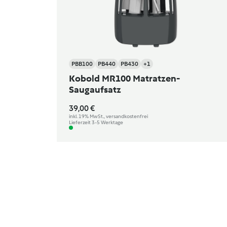
PBB100
PB440
PB430
+1
Kobold MR100 Matratzen-
Saugaufsatz
39,00 €
inkl. 19% MwSt., versandkostenfrei
Lieferzeit 3-5 Werktage