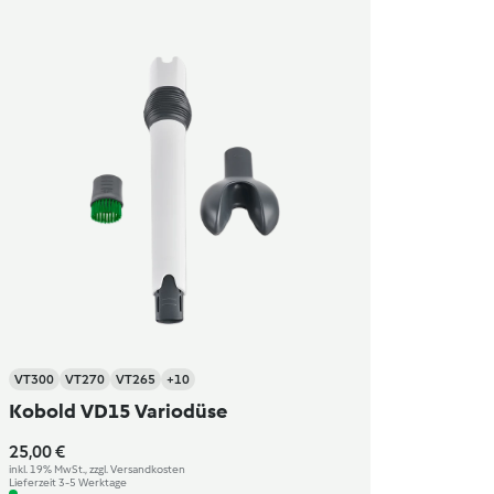
VT300
VT270
VT265
+10
Kobold VD15 Variodüse
25,00 €
inkl. 19% MwSt., zzgl. Versandkosten
Lieferzeit 3-5 Werktage