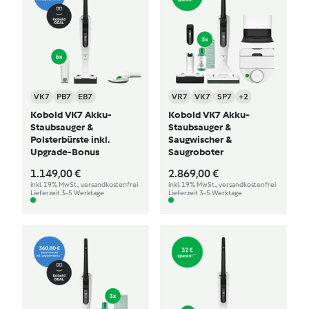
VK7
PB7
EB7
VR7
VK7
SP7
+2
Kobold VK7 Akku-
Kobold VK7 Akku-
Staubsauger &
Staubsauger &
Polsterbürste inkl.
Saugwischer &
Upgrade-Bonus
Saugroboter
1.149,00 €
2.869,00 €
inkl. 19% MwSt., versandkostenfrei
inkl. 19% MwSt., versandkostenfrei
Lieferzeit 3-5 Werktage
Lieferzeit 3-5 Werktage