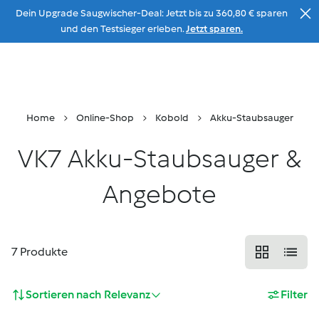
Dein Upgrade Saugwischer-Deal: Jetzt bis zu 360,80 € sparen
Zum Inhalt
und den Testsieger erleben.
Jetzt sparen.
Beratung
Menu
Suche
Warenkorb
Home
Online-Shop
Kobold
Akku-Staubsauger
VK7 Akku-Staubsauger &
Angebote
7
Produkte
Sortieren nach
Relevanz
Filter