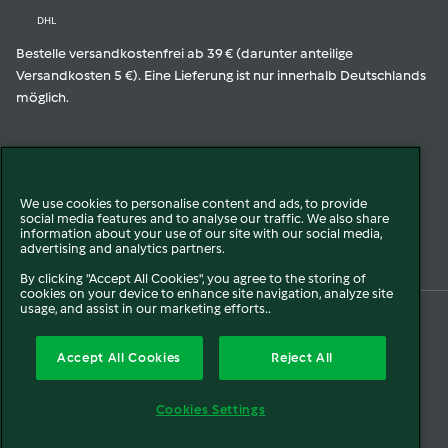
DHL
Bestelle versandkostenfrei ab 39 € (darunter anteilige
Versandkosten 5 €). Eine Lieferung ist nur innerhalb Deutschlands
möglich.
Geprüfte Qualität
We use cookies to personalise content and ads, to provide
social media features and to analyse our traffic. We also share
Zur Echtheit der Bewertungen
information about your use of our site with our social media,
advertising and analytics partners.
By clicking "Accept All Cookies", you agree to the storing of
cookies on your device to enhance site navigation, analyze site
usage, and assist in our marketing efforts..
© 2026 Vorwerk
Über uns
Presse
Batterie- und Altgeräteentsorgung
Accept All Cookies
Reject All
Datenschutz
Cookies
AGB
Widerruf
Pflichtinformationen
Meldesysteme
Cookies Settings
Impressum
Sitemap
Barrierefreiheit