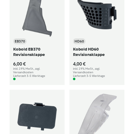
EB370
HD60
Kobold EB370
Kobold HD60
Revisionsklappe
Revisionsklappe
6,00 €
4,00 €
inkl. 19% MwSt., zzgl.
inkl. 19% MwSt., zzgl.
Versandkosten
Versandkosten
Lieferzeit 3-5 Werktage
Lieferzeit 3-5 Werktage