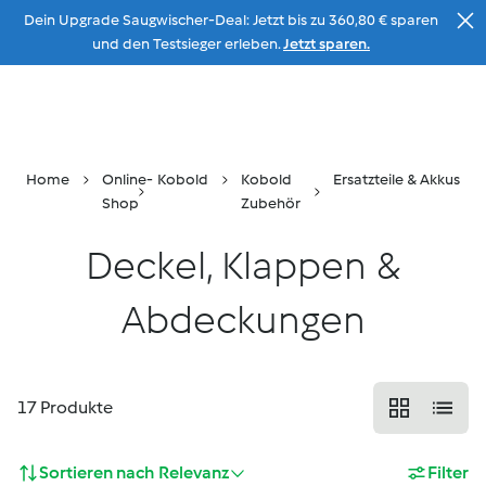
Dein Upgrade Saugwischer-Deal: Jetzt bis zu 360,80 € sparen
Zum Inhalt
und den Testsieger erleben.
Jetzt sparen.
Beratung
Menu
Suche
Warenkorb
Home
Online-
Kobold
Kobold
Ersatzteile & Akkus
Shop
Zubehör
Deckel, Klappen &
Abdeckungen
17
Produkte
Sortieren nach
Relevanz
Filter