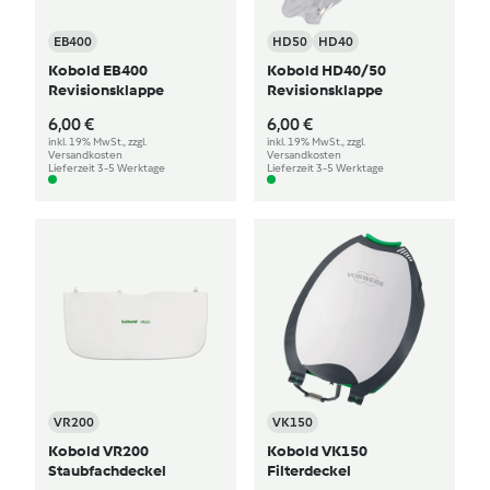
EB400
HD50
HD40
Kobold EB400
Kobold HD40/50
Revisionsklappe
Revisionsklappe
6,00 €
6,00 €
inkl. 19% MwSt., zzgl.
inkl. 19% MwSt., zzgl.
Versandkosten
Versandkosten
Lieferzeit 3-5 Werktage
Lieferzeit 3-5 Werktage
VR200
VK150
Kobold VR200
Kobold VK150
Staubfachdeckel
Filterdeckel