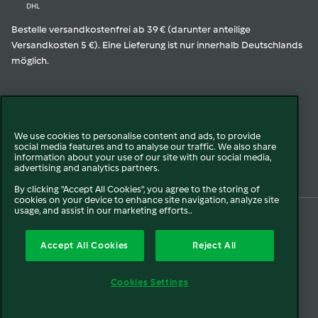
DHL
Bestelle versandkostenfrei ab 39 € (darunter anteilige
Versandkosten 5 €). Eine Lieferung ist nur innerhalb Deutschlands
möglich.
Geprüfte Qualität
We use cookies to personalise content and ads, to provide
social media features and to analyse our traffic. We also share
Zur Echtheit der Bewertungen
information about your use of our site with our social media,
advertising and analytics partners.
By clicking "Accept All Cookies", you agree to the storing of
cookies on your device to enhance site navigation, analyze site
usage, and assist in our marketing efforts..
© 2026 Vorwerk
Über uns
Presse
Batterie- und Altgeräteentsorgung
Accept All Cookies
Reject All
Datenschutz
Cookies
AGB
Widerruf
Pflichtinformationen
Meldesysteme
Cookies Settings
Impressum
Sitemap
Barrierefreiheit