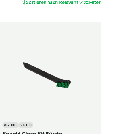
Sortieren nach
Relevanz
Filter
VG100+
VG100
Kobold Clean Kit Bürste