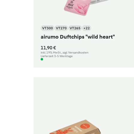
VT300
VT270
VT265
+22
airumo Duftchips "wild heart"
11,90 €
inkl. 19% MwSt., zzgl. Versandkosten
Lieferzeit 3-5 Werktage