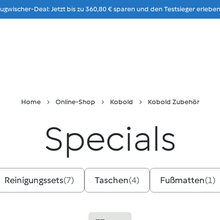
gwischer-Deal: Jetzt bis zu 360,80 € sparen und den Testsieger erleben
Zum Inhalt
rführung
Rezepte & Ideen
Stores
Karriere
Home
Online-Shop
Kobold
Kobold Zubehör
Specials
Reinigungssets
(
7
)
Taschen
(
4
)
Fußmatten
(
1
)