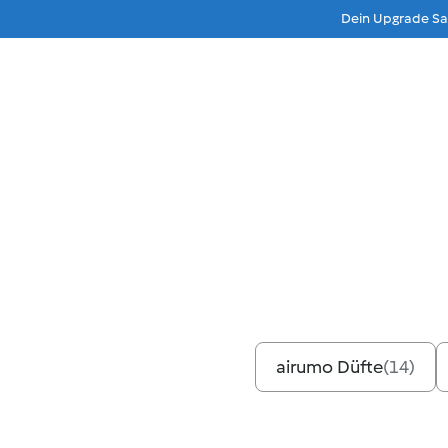
Dein Upgrade Sau
Beratung
Menu
Produkte
Produktvo
airumo Düfte
(
14
)