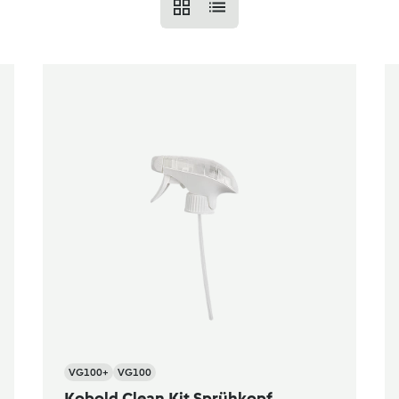
VG100+
VG100
Kobold Clean Kit Sprühkopf