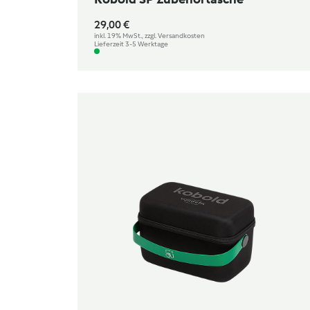
29,00 €
inkl. 19% MwSt., zzgl. Versandkosten
Lieferzeit 3-5 Werktage