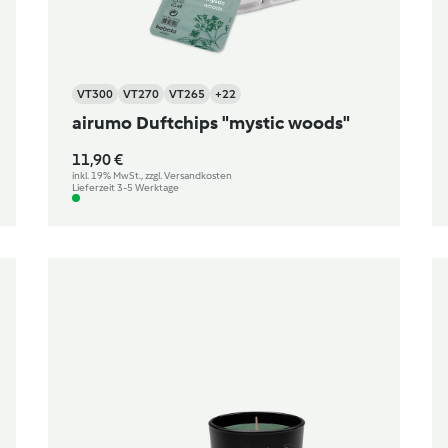
VT300
VT270
VT265
+22
airumo Duftchips "mystic woods"
11,90 €
inkl. 19% MwSt., zzgl. Versandkosten
Lieferzeit 3-5 Werktage