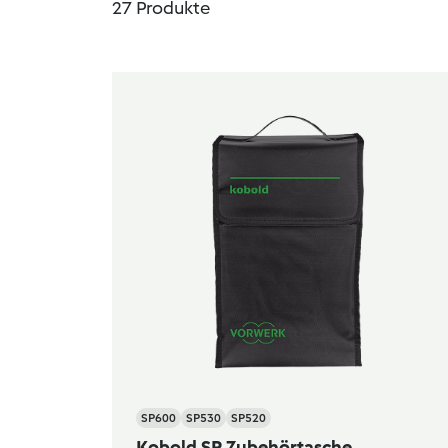
27
Produkte
SP600
SP530
SP520
Kobold SP Zubehörtasche