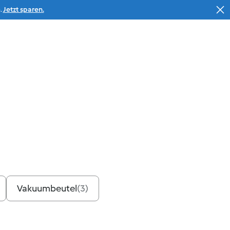
.
Jetzt sparen.
Suche
Warenkorb
Service
% Deals
Vakuumbeutel
(
3
)