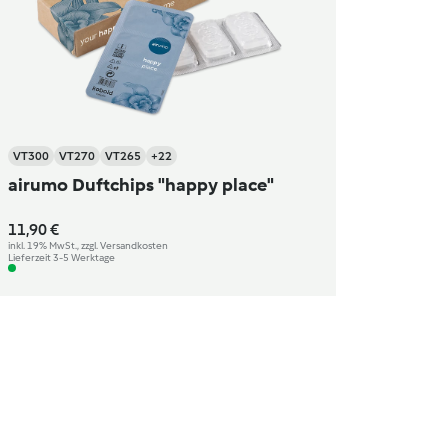
VT300
VT270
VT265
+22
airumo Duftchips "happy place"
11,90 €
inkl. 19% MwSt., zzgl. Versandkosten
Lieferzeit 3-5 Werktage