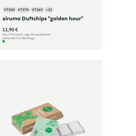
VT300
VT270
VT265
+22
airumo Duftchips "golden hour"
11,90 €
inkl. 19% MwSt., zzgl. Versandkosten
Lieferzeit 3-5 Werktage