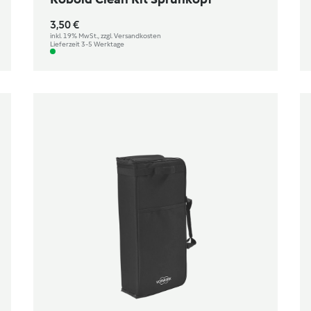
3,50 €
inkl. 19% MwSt., zzgl. Versandkosten
Lieferzeit 3-5 Werktage