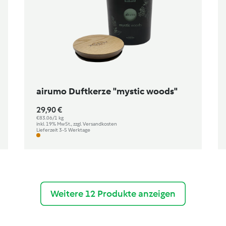
airumo Duftkerze "mystic woods"
29,90 €
€83.06/1 kg
inkl. 19% MwSt., zzgl. Versandkosten
Lieferzeit 3-5 Werktage
Weitere 12 Produkte anzeigen