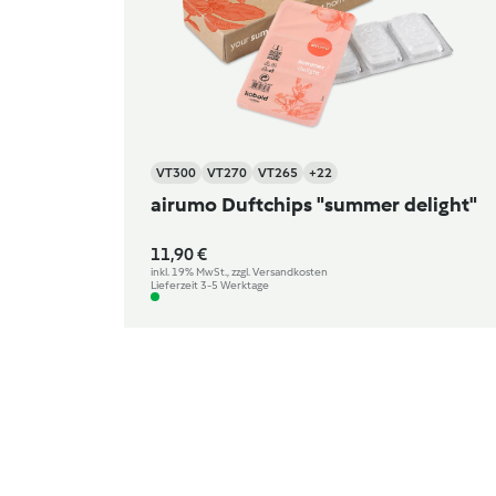
VT300
VT270
VT265
+22
airumo Duftchips "summer delight"
11,90 €
inkl. 19% MwSt., zzgl. Versandkosten
Lieferzeit 3-5 Werktage