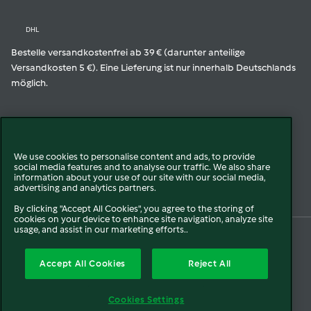
DHL
Bestelle versandkostenfrei ab 39 € (darunter anteilige
Versandkosten 5 €). Eine Lieferung ist nur innerhalb Deutschlands
möglich.
Geprüfte Qualität
We use cookies to personalise content and ads, to provide
social media features and to analyse our traffic. We also share
Zur Echtheit der Bewertungen
information about your use of our site with our social media,
advertising and analytics partners.
By clicking "Accept All Cookies", you agree to the storing of
cookies on your device to enhance site navigation, analyze site
usage, and assist in our marketing efforts..
© 2026 Vorwerk
Über uns
Presse
Batterie- und Altgeräteentsorgung
Accept All Cookies
Reject All
Datenschutz
Cookies
AGB
Widerruf
Pflichtinformationen
Meldesysteme
Cookies Settings