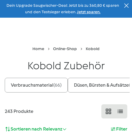
Dein Upgrade Saugwischer-Deal: Jetzt bis zu 360,80 € sparen
Zum Inhalt
und den Testsieger erleben.
Jetzt sparen.
Beratung
Menu
Suche
Warenkorb
Home
Online-Shop
Kobold
Kobold Zubehör
Verbrauchsmaterial
(
66
)
Düsen, Bürsten & Aufsätze
(
243
Produkte
Sortieren nach
Relevanz
Filter