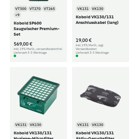
VT300
VT270
VT265
VK131
VK130
+9
Kobold VK130/131
Anschlusskabel (lang)
Kobold SP600
Saugwischer Premium-
Set
19,00 €
569,00 €
inkl. 19% MwSt., zzgl.
inkl. 19% MwSt., versandkostenfrei
Versandkosten
Lieferzeit 3-5 Werktage
Lieferzeit 3-5 Werktage
VK131
VK130
VK131
VK130
Kobold VK130/131
Kobold VK130/131
Hygiene-Mikrofilter
Aktiv-Geruchsfilter