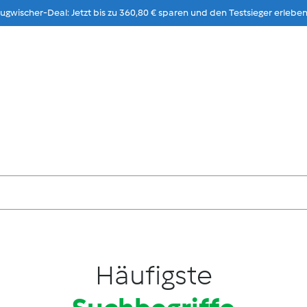
gwischer-Deal: Jetzt bis zu 360,80 € sparen und den Testsieger erleben
Zum Inhalt
rführung
Rezepte & Ideen
Stores
Karriere
Häufigste