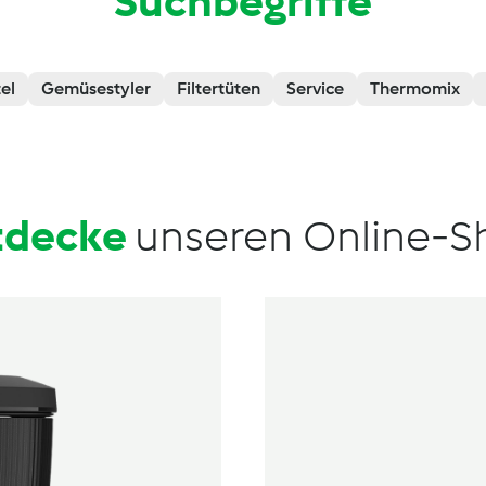
Suchbegriffe
el
Gemüsestyler
Filtertüten
Service
Thermomix
tdecke
unseren Online-S