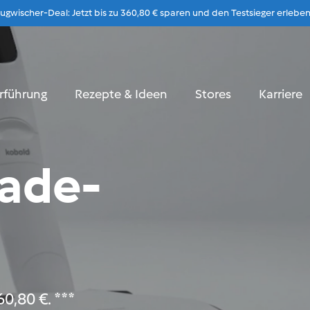
gwischer-Deal: Jetzt bis zu 360,80 € sparen und den Testsieger erleben
Zum Inhalt
rführung
Rezepte & Ideen
Stores
Karriere
ade-
0,80 €. ***