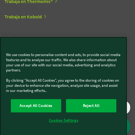
Trabaja en Thermomix®
Trabaja en Kobold
Síguenos en redes sociales
We use cookies to personalise content and ads, to provide social media
Kobold
features and to analyse our traffic. We also share information about
your use of our site with our social media, advertising and analytics
partners.
By clicking "Accept All Cookies", you agree to the storing of cookies on
Thermomix®
your device to enhance site navigation, analyze site usage, and assist
in our marketing efforts..
Accept All Cookies
Reject All
Cookies Settings
Legal y Sostenibilidad
Política de privacidad
Política de cookies
Condiciones generales
Condiciones Promociones