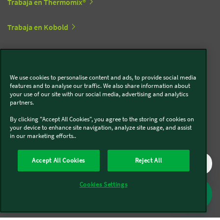
Trabaja en Thermomix®
Trabaja en Kobold
Síguenos en redes sociales
We use cookies to personalise content and ads, to provide social media
features and to analyse our traffic. We also share information about
Kobold
your use of our site with our social media, advertising and analytics
partners.
By clicking "Accept All Cookies", you agree to the storing of cookies on
your device to enhance site navigation, analyze site usage, and assist
in our marketing efforts..
Thermomix®
Accept All Cookies
Reject All
Cookies Settings
Legal y Sostenibilidad
Política de privacidad
Política de cookies
Condiciones generales
Condiciones Promociones