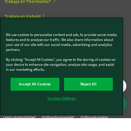
Trabaja en Thermomix®
Trabaja en Kobold
We use cookies to personalise content and ads, to provide social media
Síguenos en redes sociales
features and to analyse our traffic. We also share information about
your use of our site with our social media, advertising and analytics
partners.
Kobold
By clicking "Accept All Cookies", you agree to the storing of cookies on
your device to enhance site navigation, analyze site usage, and assist
in our marketing efforts..
Thermomix®
Accept All Cookies
Reject All
Cookies Settings
Legal y Sostenibilidad
Política de privacidad
Política de cookies
Condiciones generales
Condiciones Promociones