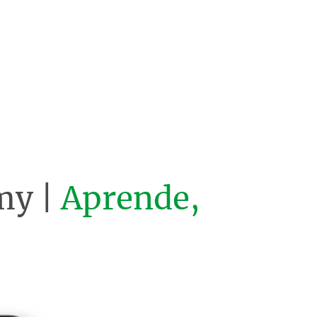
my |
Aprende,