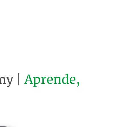
my |
Aprende,