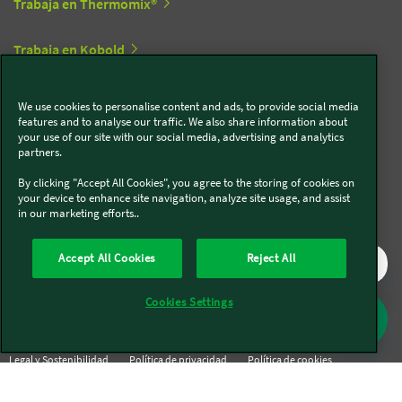
Trabaja en Thermomix®
Trabaja en Kobold
We use cookies to personalise content and ads, to provide social media
Síguenos en redes sociales
features and to analyse our traffic. We also share information about
your use of our site with our social media, advertising and analytics
partners.
Kobold
By clicking "Accept All Cookies", you agree to the storing of cookies on
your device to enhance site navigation, analyze site usage, and assist
in our marketing efforts..
Thermomix®
Accept All Cookies
Reject All
Cookies Settings
Legal y Sostenibilidad
Política de privacidad
Política de cookies
Condiciones generales
Condiciones Promociones