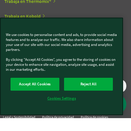
Trabaja en Thermomix®
Trabaja en Kobold
We use cookies to personalise content and ads, to provide social media
Síguenos en redes sociales
features and to analyse our traffic. We also share information about
your use of our site with our social media, advertising and analytics
partners.
Kobold
By clicking "Accept All Cookies", you agree to the storing of cookies on
your device to enhance site navigation, analyze site usage, and assist
in our marketing efforts..
Thermomix®
Accept All Cookies
Reject All
Cookies Settings
Legal y Sostenibilidad
Política de privacidad
Política de cookies
Condiciones generales
Condiciones Promociones