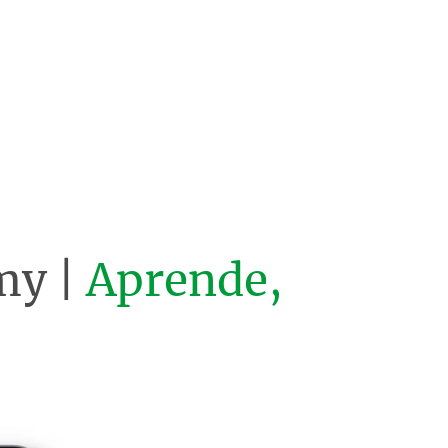
my |
Aprende,