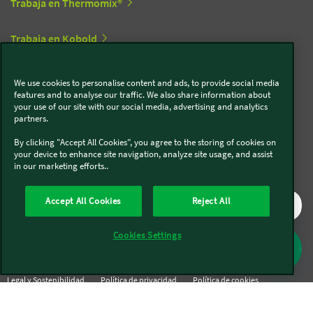
Trabaja en Thermomix®
Trabaja en Kobold
We use cookies to personalise content and ads, to provide social media
Síguenos en redes sociales
features and to analyse our traffic. We also share information about
your use of our site with our social media, advertising and analytics
partners.
Kobold
By clicking "Accept All Cookies", you agree to the storing of cookies on
your device to enhance site navigation, analyze site usage, and assist
in our marketing efforts..
Thermomix®
Accept All Cookies
Reject All
Cookies Settings
Legal y Sostenibilidad
Política de privacidad
Política de cookies
Condiciones generales
Condiciones Promociones