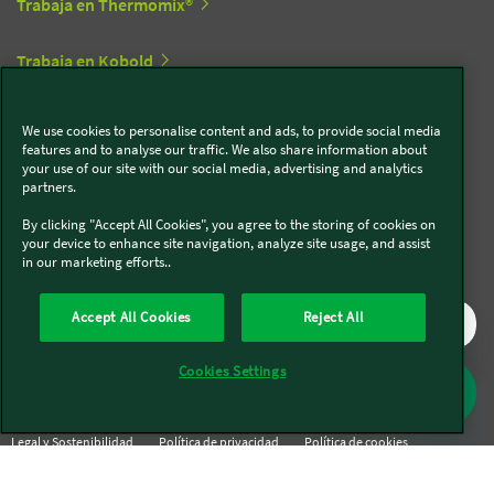
Trabaja en Thermomix®
Trabaja en Kobold
We use cookies to personalise content and ads, to provide social media
Síguenos en redes sociales
features and to analyse our traffic. We also share information about
your use of our site with our social media, advertising and analytics
partners.
Kobold
By clicking "Accept All Cookies", you agree to the storing of cookies on
your device to enhance site navigation, analyze site usage, and assist
in our marketing efforts..
Thermomix®
Accept All Cookies
Reject All
Cookies Settings
Legal y Sostenibilidad
Política de privacidad
Política de cookies
Condiciones generales
Condiciones Promociones