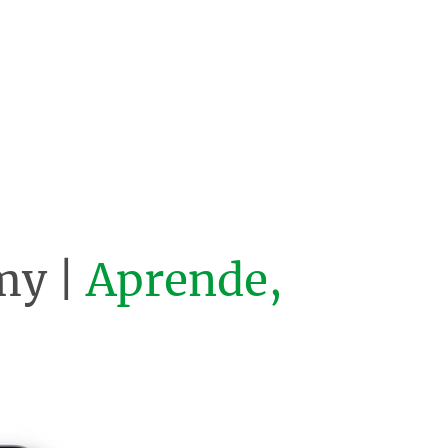
my |
Aprende,