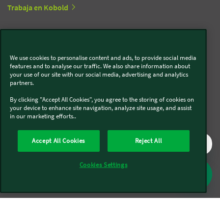
Trabaja en Kobold
Síguenos en redes sociales
We use cookies to personalise content and ads, to provide social media
features and to analyse our traffic. We also share information about
Kobold
your use of our site with our social media, advertising and analytics
partners.
By clicking "Accept All Cookies", you agree to the storing of cookies on
your device to enhance site navigation, analyze site usage, and assist
in our marketing efforts..
Thermomix®
Accept All Cookies
Reject All
Cookies Settings
Legal y Sostenibilidad
Política de privacidad
Política de cookies
Condiciones generales
Condiciones Promociones
Formulario de desistimiento
Canal interno de comunicación
Mapa del sitio
Declaración de Accesibilidad
Reglamento de datos