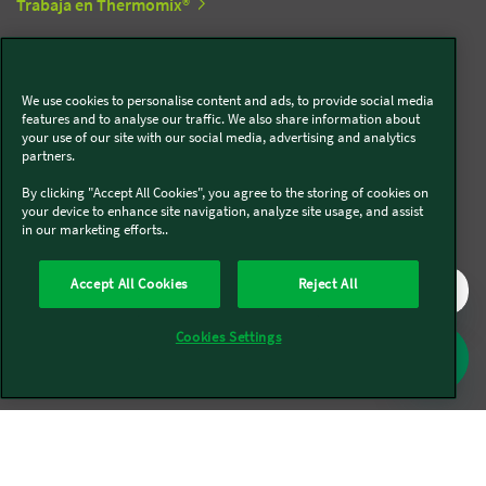
Trabaja en Thermomix®
Trabaja en Kobold
We use cookies to personalise content and ads, to provide social media
features and to analyse our traffic. We also share information about
your use of our site with our social media, advertising and analytics
Síguenos en redes sociales
partners.
By clicking "Accept All Cookies", you agree to the storing of cookies on
Kobold
your device to enhance site navigation, analyze site usage, and assist
in our marketing efforts..
Accept All Cookies
Reject All
Thermomix®
Cookies Settings
Legal y Sostenibilidad
Política de privacidad
Política de cookies
Condiciones generales
Condiciones Promociones