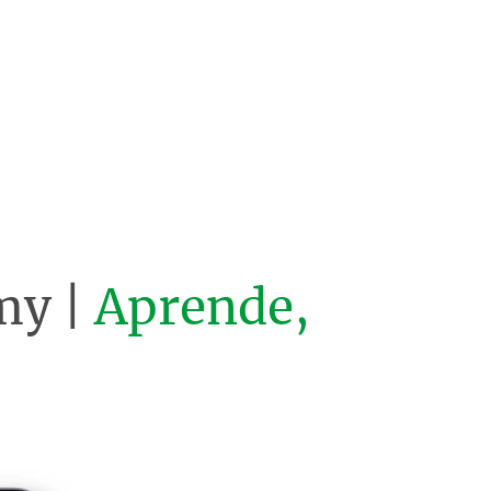
my |
Aprende,