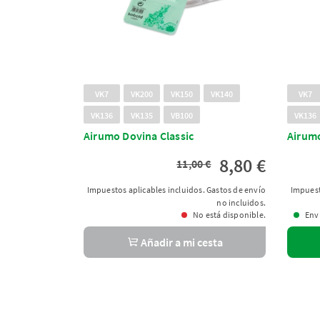
VK7
VK200
VK150
VK140
VK7
VK136
VK135
VB100
VK136
Airumo Dovina Classic
Airumo
8,80 €
11,00 €
Impuestos aplicables incluidos. Gastos de envío
Impuest
no incluidos.
No está disponible.
Enví
Añadir a mi cesta