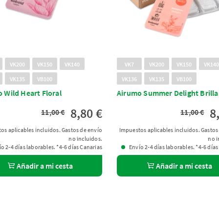
VK200
VK150
VK140
VK7
VK200
VK150
VK14
VK135
VB100
VK136
VK135
VB100
 Wild Heart Floral
Airumo Summer Delight Brilla
8,80 €
8
11,00 €
11,00 €
os aplicables incluidos. Gastos de envío
Impuestos aplicables incluidos. Gastos
no incluidos.
no i
o 2-4 días laborables. *4-6 días Canarias
Envío 2-4 días laborables. *4-6 días
Añadir a mi cesta
Añadir a mi cesta