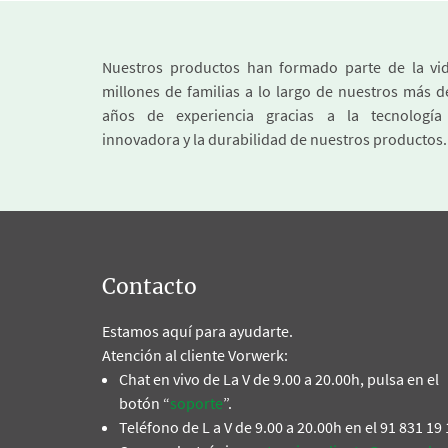
Nuestros productos han formado parte de la vi
millones de familias a lo largo de nuestros más d
años de experiencia gracias a la tecnologí
innovadora y la durabilidad de nuestros productos.
Contacto
Estamos aquí para ayudarte.
Atención al cliente Vorwerk:
Chat en vivo de La V de 9.00 a 20.00h, pulsa en el
botón “
soporte
”.
Teléfono de L a V de 9.00 a 20.00h en el 91 831 19