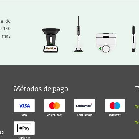
da de
e 140
a más
Métodos de pago
T
T
T
 12