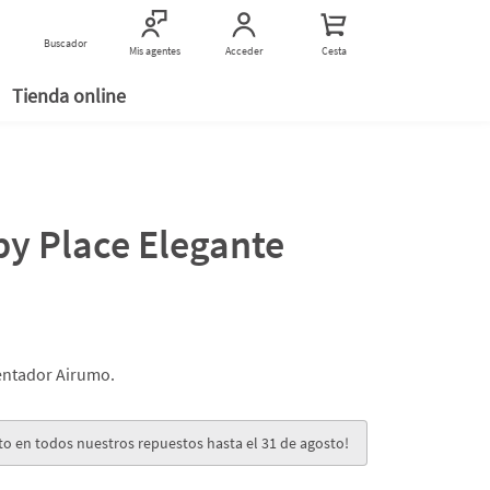
Encuentranos
Buscador
Buscar establecimientos
Mis agentes
Acceder
Cesta
Tienda online
y Place Elegante
ientador Airumo.
to en todos nuestros repuestos hasta el 31 de agosto!