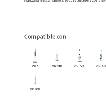
Manzana fresca, vainilla, toques amaderados y nota
Compatible con
VK7
VK200
VK150
VK140
VB100