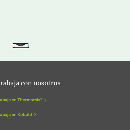
rabaja con nosotros
rabaja en Thermomix®
rabaja en Kobold