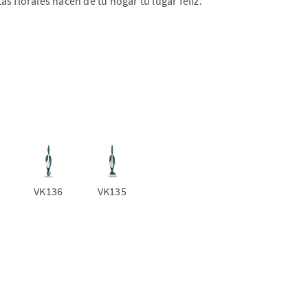
s florales hacen de tu hogar tu lugar feliz.
VK136
VK135