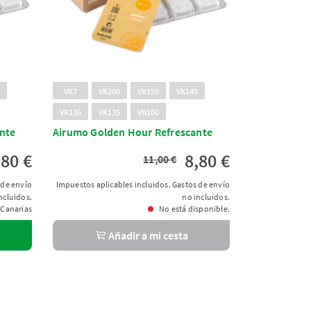
0
VK7
VK200
VK150
VK140
VK136
VK135
VB100
nte
Airumo Golden Hour Refrescante
,80 €
8,80 €
11,00 €
 de envío
Impuestos aplicables incluidos. Gastos de envío
ncluidos.
no incluidos.
 Canarias
No está disponible.
Añadir a mi cesta