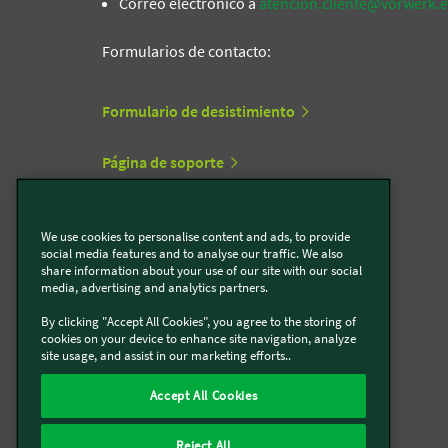
Correo electrónico a
atencion.cliente@vorwerk.e
Formularios de contacto:
Formulario de desistimiento
Página de soporte
Formulario de contacto Thermomix®
We use cookies to personalise content and ads, to provide
social media features and to analyse our traffic. We also
Formulario de contacto Kobold
share information about your use of our site with our social
media, advertising and analytics partners.
By clicking "Accept All Cookies", you agree to the storing of
cookies on your device to enhance site navigation, analyze
Vorwerk cerca de ti
site usage, and assist in our marketing efforts..
Accept All Cookies
Encuéntranos
Reject All