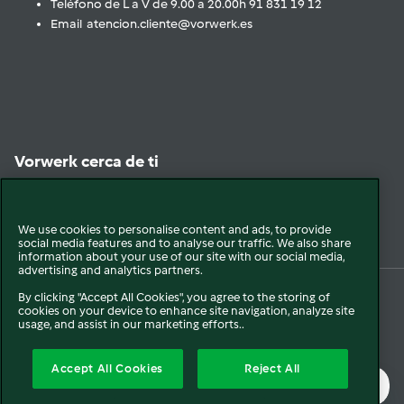
Teléfono de L a V de 9.00 a 20.00h 91 831 19 12
Email atencion.cliente@vorwerk.es
Vorwerk cerca de ti
Encuéntranos
We use cookies to personalise content and ads, to provide
social media features and to analyse our traffic. We also share
information about your use of our site with our social media,
advertising and analytics partners.
By clicking "Accept All Cookies", you agree to the storing of
cookies on your device to enhance site navigation, analyze site
© 2026 Vorwerk
Legal y Sostenibilidad
Política de privacidad
usage, and assist in our marketing efforts..
Política de Cookies
Condiciones Generales
Condiciones Promociones
Accept All Cookies
Reject All
Formulario de Desistimiento
Canal interno de comunicación
Mapa del sitio