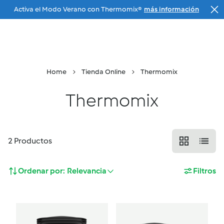
Activa el Modo Verano con Thermomix®
más información
Ir a la navegación principal
Tu Agente
Menu
Buscar
Cesta
Home
Tienda Online
Thermomix
Thermomix
2
Productos
Ordenar por:
Relevancia
Filtros