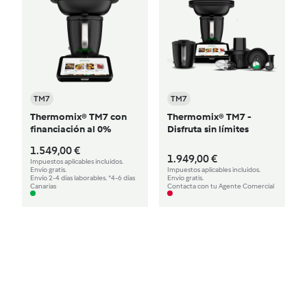
TM7
TM7
Thermomix® TM7 con
Thermomix® TM7 -
financiación al 0%
Disfruta sin límites
1.549,00 €
1.949,00 €
Impuestos aplicables incluidos.
Envío gratis.
Impuestos aplicables incluidos.
Envío 2-4 días laborables. *4-6 días
Envío gratis.
Canarias
Contacta con tu Agente Comercial