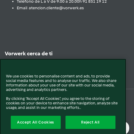
Teléfono de L a V de 9.00 a 20.00h 91 831 19 12
Email atencion.cliente@vorwerk.es
Vorwerk cerca de ti
Encuéntranos
We use cookies to personalise content and ads, to provide
social media features and to analyse our traffic. We also share
information about your use of our site with our social media,
advertising and analytics partners.
By clicking "Accept All Cookies", you agree to the storing of
cookies on your device to enhance site navigation, analyze site
© 2026 Vorwerk
Legal y Sostenibilidad
Política de privacidad
usage, and assist in our marketing efforts..
Política de Cookies
Condiciones Generales
Condiciones Promociones
Accept All Cookies
Reject All
Formulario de Desistimiento
Canal interno de comunicación
Mapa del sitio