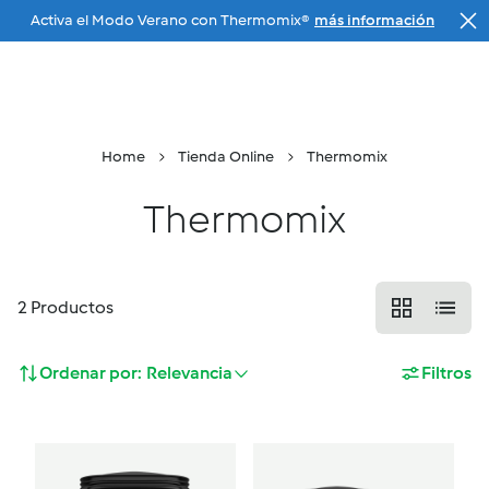
Activa el Modo Verano con Thermomix®
más información
Ir a la navegación principal
Tu Agente
Menu
Buscar
Cesta
Home
Tienda Online
Thermomix
Thermomix
2
Productos
Ordenar por:
Relevancia
Filtros