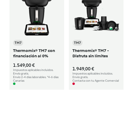
TM7
TM7
Thermomix® TM7 con
Thermomix® TM7 -
financiación al 0%
Disfruta sin límites
1.549,00 €
1.949,00 €
Impuestos aplicables incluidos.
Envío gratis.
Impuestos aplicables incluidos.
Envío 2-4 días laborables. *4-6 días
Envío gratis.
Canarias
Contacta con tu Agente Comercial