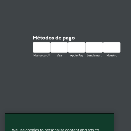
Métodos de pago
Mastercard®
Visa
Apple Pay
Lendismart
Maestro
We use cookies to personalise content and ads, to