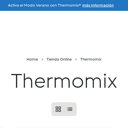
Activa el Modo Verano con Thermomix®
más información
Ir a la navegación principal
enda Online
Vive la experiencia
Ayuda
Tra
Home
Tienda Online
Thermomix
Thermomix