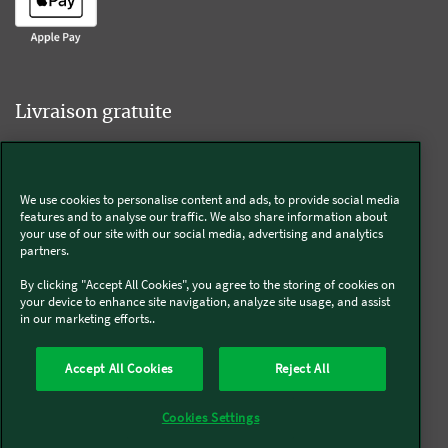
Livraison gratuite
We use cookies to personalise content and ads, to provide social media
Livraison offerte sur l'e-shop dès 55€ d'achat.
features and to analyse our traffic. We also share information about
your use of our site with our social media, advertising and analytics
partners.
Suivez-nous
By clicking "Accept All Cookies", you agree to the storing of cookies on
your device to enhance site navigation, analyze site usage, and assist
in our marketing efforts..
Kobold
Accept All Cookies
Reject All
Thermomix®
Cookies Settings