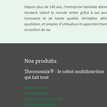
Depuis plus de 140 ans, l'entreprise familiale all
Vorwerk séduit le monde entier grâce à ses pro
innovants et de haute qualité. Véritables alli
quotidien, et simples d'utilisation ils apportent bie
et confort de vie.
Nos produits
Thermomix® : le robot multifonction
qui fait tout
Robot cuisine
Robot pâtissier
Robot cuisine connecté
Robot multifonction