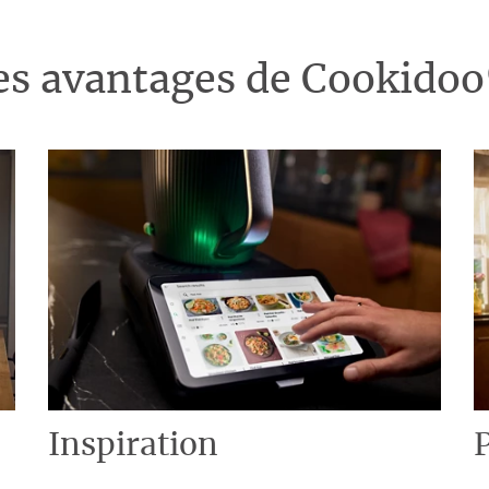
es avantages de Cookido
Inspiration
P