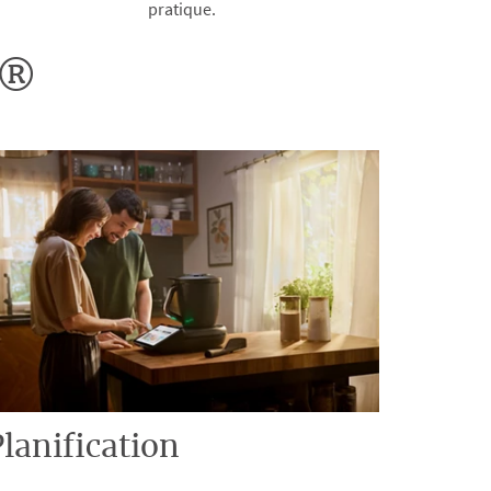
pratique.
o®
lanification