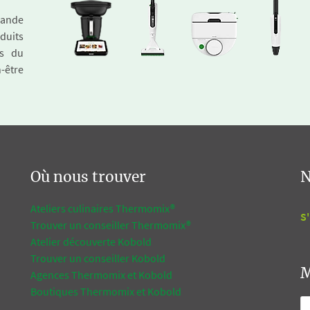
emande
duits
és du
n-être
Où nous trouver
N
Ateliers culinaires Thermomix®
S'
Trouver un conseiller Thermomix®
Atelier découverte Kobold
Trouver un conseiller Kobold
M
Agences Thermomix et Kobold
Boutiques Thermomix et Kobold