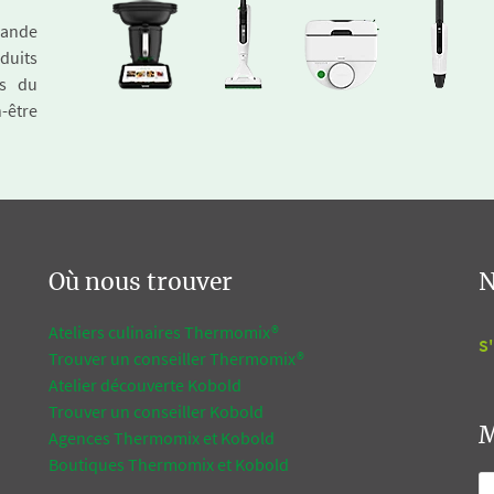
emande
duits
és du
n-être
Où nous trouver
N
Ateliers culinaires Thermomix®
S'
Trouver un conseiller Thermomix®
Atelier découverte Kobold
Trouver un conseiller Kobold
M
Agences Thermomix et Kobold
Boutiques Thermomix et Kobold