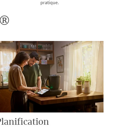
pratique.
o®
lanification