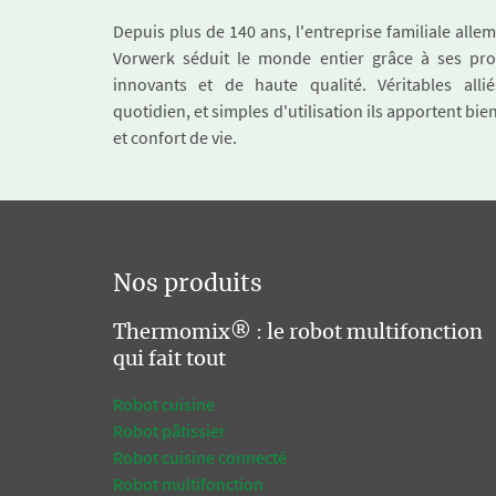
Depuis plus de 140 ans, l'entreprise familiale all
Vorwerk séduit le monde entier grâce à ses pro
innovants et de haute qualité. Véritables alli
quotidien, et simples d'utilisation ils apportent bie
et confort de vie.
Nos produits
Thermomix® : le robot multifonction
qui fait tout
Robot cuisine
Robot pâtissier
Robot cuisine connecté
Robot multifonction