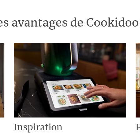
es avantages de Cookido
Inspiration
P