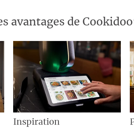
es avantages de Cookido
Inspiration
P