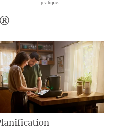
pratique.
o®
lanification