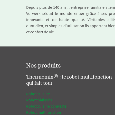
Depuis plus de 140 ans, l'entreprise familiale all
Vorwerk séduit le monde entier grâce à ses pro
innovants et de haute qualité. Véritables alli
quotidien, et simples d'utilisation ils apportent bie
et confort de vie.
Nos produits
Thermomix® : le robot multifonction
qui fait tout
Robot cuisine
Robot pâtissier
Robot cuisine connecté
Robot multifonction