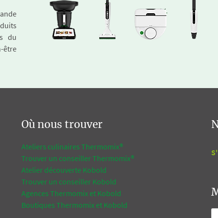
emande
duits
és du
n-être
Où nous trouver
N
Ateliers culinaires Thermomix®
S'
Trouver un conseiller Thermomix®
Atelier découverte Kobold
Trouver un conseiller Kobold
M
Agences Thermomix et Kobold
Boutiques Thermomix et Kobold