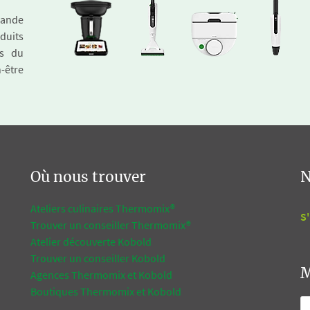
emande
duits
és du
n-être
Où nous trouver
N
Ateliers culinaires Thermomix®
S'
Trouver un conseiller Thermomix®
Atelier découverte Kobold
Trouver un conseiller Kobold
M
Agences Thermomix et Kobold
Boutiques Thermomix et Kobold