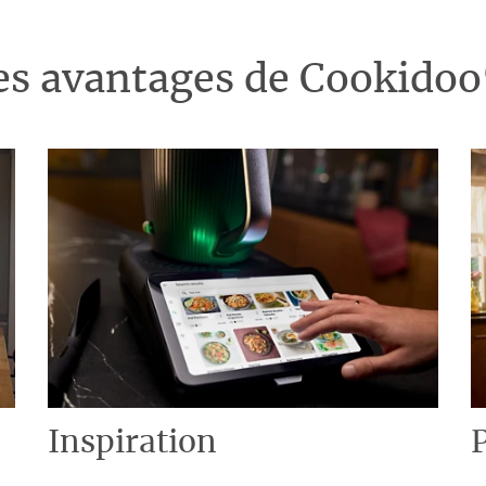
es avantages de Cookido
Inspiration
P