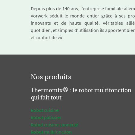
Depuis plus de 140 ans, l'entreprise familiale all
Vorwerk séduit le monde entier grâce à ses pro
innovants et de haute qualité. Véritables alli
quotidien, et simples d'utilisation ils apportent bie
et confort de vie.
Nos produits
Thermomix® : le robot multifonction
qui fait tout
Robot cuisine
Robot pâtissier
Robot cuisine connecté
Robot multifonction