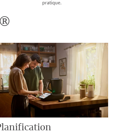
pratique.
o®
lanification