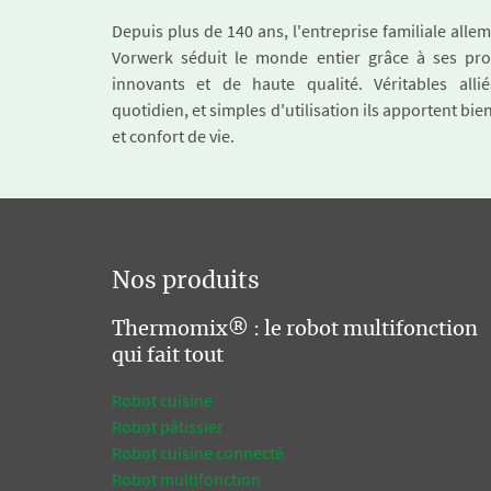
Depuis plus de 140 ans, l'entreprise familiale all
Vorwerk séduit le monde entier grâce à ses pro
innovants et de haute qualité. Véritables alli
quotidien, et simples d'utilisation ils apportent bie
et confort de vie.
Nos produits
Thermomix® : le robot multifonction
qui fait tout
Robot cuisine
Robot pâtissier
Robot cuisine connecté
Robot multifonction