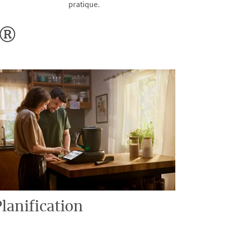
pratique.
o®
lanification