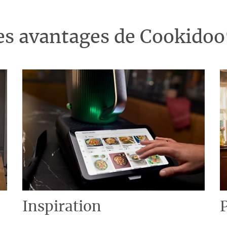
es avantages de Cookido
Inspiration
P