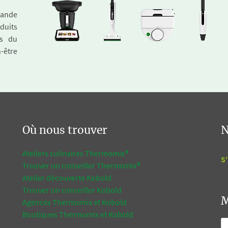
emande
duits
és du
n-être
Où nous trouver
N
Ateliers culinaires Thermomix®
S'
Trouver un conseiller Thermomix®
Atelier découverte Kobold
Trouver un conseiller Kobold
M
Agences Thermomix et Kobold
Boutiques Thermomix et Kobold