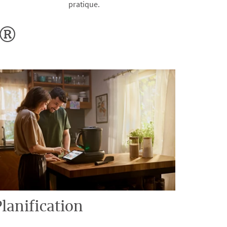
pratique.
o®
lanification