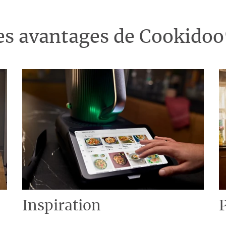
es avantages de Cookido
Inspiration
P