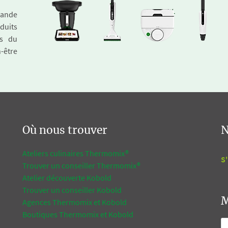
emande
duits
és du
n-être
Où nous trouver
N
Ateliers culinaires Thermomix®
S'
Trouver un conseiller Thermomix®
Atelier découverte Kobold
Trouver un conseiller Kobold
M
Agences Thermomix et Kobold
Boutiques Thermomix et Kobold