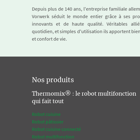
Depuis plus de 140 ans, l'entreprise familiale all
Vorwerk séduit le monde entier grâce à ses pro
innovants et de haute qualité. Véritables alli
quotidien, et simples d'utilisation ils apportent bie
et confort de vie.
Nos produits
Thermomix® : le robot multifonction
qui fait tout
Robot cuisine
Robot pâtissier
Robot cuisine connecté
Robot multifonction