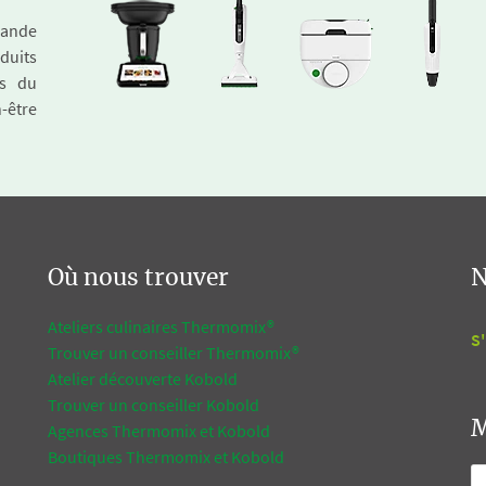
emande
duits
és du
n-être
Où nous trouver
N
Ateliers culinaires Thermomix®
S'
Trouver un conseiller Thermomix®
Atelier découverte Kobold
Trouver un conseiller Kobold
M
Agences Thermomix et Kobold
Boutiques Thermomix et Kobold