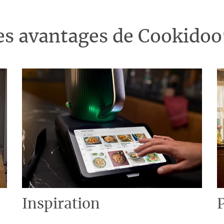
es avantages de Cookido
Inspiration
P