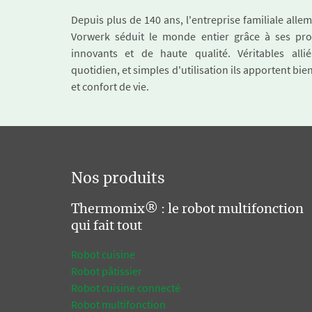
Depuis plus de 140 ans, l'entreprise familiale all
Vorwerk séduit le monde entier grâce à ses pro
innovants et de haute qualité. Véritables alli
quotidien, et simples d'utilisation ils apportent bie
et confort de vie.
Nos produits
Thermomix® : le robot multifonction
qui fait tout
Robot cuisine
Robot pâtissier
Robot cuisine connecté
Robot multifonction