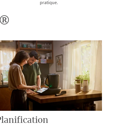
pratique.
o®
lanification