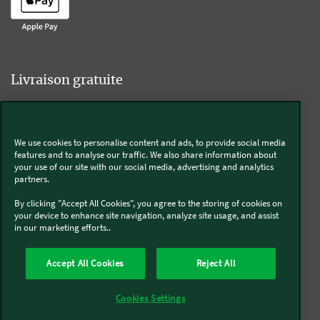
Livraison gratuite
We use cookies to personalise content and ads, to provide social media
Livraison offerte sur l'e-shop dès 55€ d'achat.
features and to analyse our traffic. We also share information about
your use of our site with our social media, advertising and analytics
partners.
Suivez-nous
By clicking "Accept All Cookies", you agree to the storing of cookies on
your device to enhance site navigation, analyze site usage, and assist
in our marketing efforts..
Kobold
Accept All Cookies
Reject All
Thermomix®
Cookies Settings