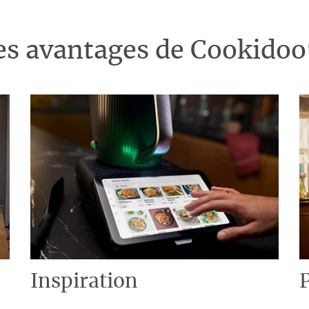
es avantages de Cookido
Inspiration
P