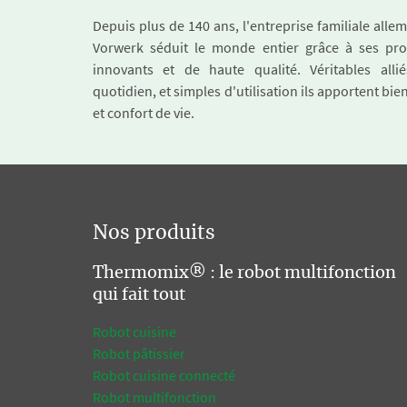
Depuis plus de 140 ans, l'entreprise familiale all
Vorwerk séduit le monde entier grâce à ses pro
innovants et de haute qualité. Véritables alli
quotidien, et simples d'utilisation ils apportent bie
et confort de vie.
Nos produits
Thermomix® : le robot multifonction
qui fait tout
Robot cuisine
Robot pâtissier
Robot cuisine connecté
Robot multifonction