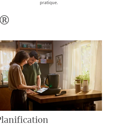
pratique.
o®
lanification