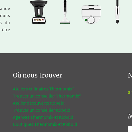
emande
duits
és du
n-être
Où nous trouver
N
Ateliers culinaires Thermomix®
S'
Trouver un conseiller Thermomix®
Atelier découverte Kobold
Trouver un conseiller Kobold
M
Agences Thermomix et Kobold
Boutiques Thermomix et Kobold