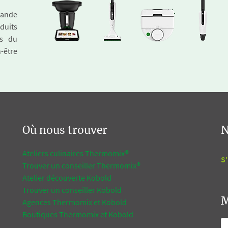
emande
duits
és du
n-être
Où nous trouver
N
Ateliers culinaires Thermomix®
S'
Trouver un conseiller Thermomix®
Atelier découverte Kobold
Trouver un conseiller Kobold
M
Agences Thermomix et Kobold
Boutiques Thermomix et Kobold