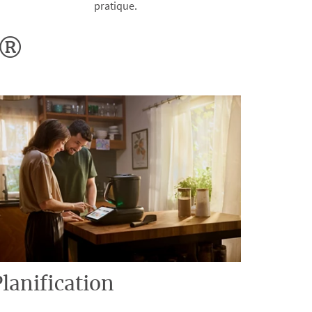
pratique.
o®
lanification