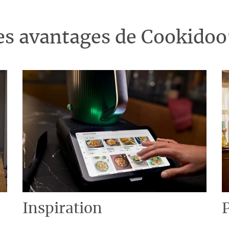
es avantages de Cookido
Inspiration
P