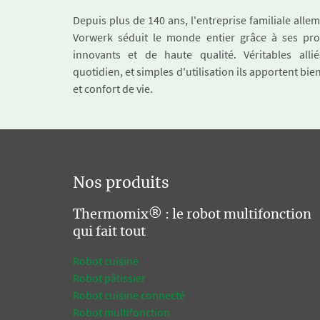
Depuis plus de 140 ans, l'entreprise familiale all
Vorwerk séduit le monde entier grâce à ses pro
innovants et de haute qualité. Véritables alli
quotidien, et simples d'utilisation ils apportent bie
et confort de vie.
Nos produits
Thermomix® : le robot multifonction
qui fait tout
Robot cuisine
Robot pâtissier
Robot cuisine connecté
Robot multifonction