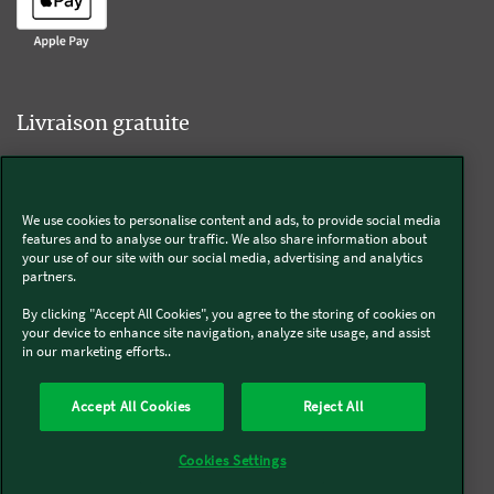
Livraison gratuite
We use cookies to personalise content and ads, to provide social media
Livraison offerte sur l'e-shop dès 55€ d'achat.
features and to analyse our traffic. We also share information about
your use of our site with our social media, advertising and analytics
partners.
Suivez-nous
By clicking "Accept All Cookies", you agree to the storing of cookies on
your device to enhance site navigation, analyze site usage, and assist
in our marketing efforts..
Kobold
Accept All Cookies
Reject All
Thermomix®
Cookies Settings