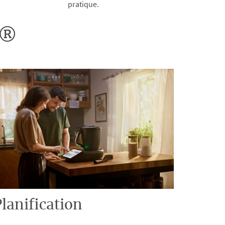
pratique.
o®
lanification