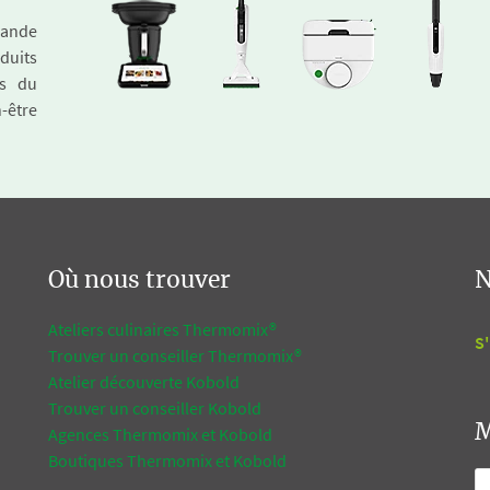
emande
duits
és du
n-être
Où nous trouver
N
Ateliers culinaires Thermomix®
S'
Trouver un conseiller Thermomix®
Atelier découverte Kobold
Trouver un conseiller Kobold
M
Agences Thermomix et Kobold
Boutiques Thermomix et Kobold