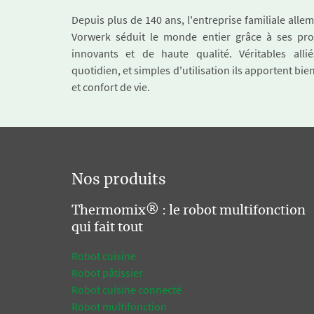
Depuis plus de 140 ans, l'entreprise familiale all
Vorwerk séduit le monde entier grâce à ses pro
innovants et de haute qualité. Véritables alli
quotidien, et simples d'utilisation ils apportent bie
et confort de vie.
Nos produits
Thermomix® : le robot multifonction
qui fait tout
Robot cuisine
Robot pâtissier
Robot cuisine connecté
Robot multifonction