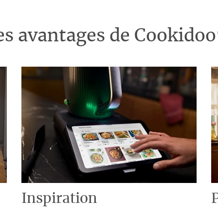
es avantages de Cookido
Inspiration
P