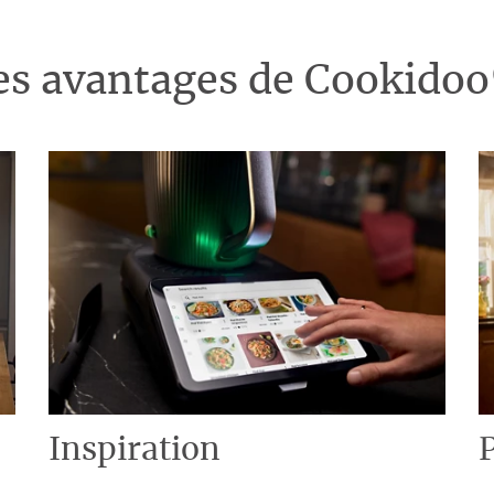
es avantages de Cookido
Inspiration
P