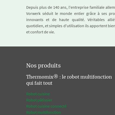
Depuis plus de 140 ans, l'entreprise familiale all
Vorwerk séduit le monde entier grâce à ses pro
innovants et de haute qualité. Véritables alli
quotidien, et simples d'utilisation ils apportent bie
et confort de vie.
Nos produits
Thermomix® : le robot multifonction
qui fait tout
Robot cuisine
Robot pâtissier
Robot cuisine connecté
Robot multifonction