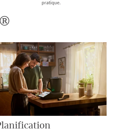
pratique.
o®
lanification