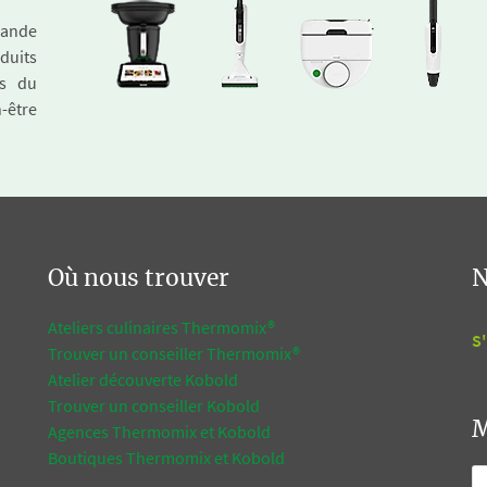
emande
duits
és du
n-être
Où nous trouver
N
Ateliers culinaires Thermomix®
S'
Trouver un conseiller Thermomix®
Atelier découverte Kobold
Trouver un conseiller Kobold
M
Agences Thermomix et Kobold
Boutiques Thermomix et Kobold