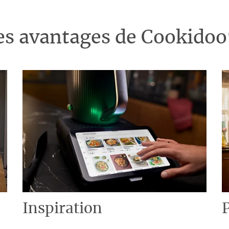
es avantages de Cookido
Inspiration
P