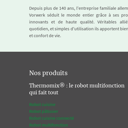
Depuis plus de 140 ans, l'entreprise familiale all
Vorwerk séduit le monde entier grâce à ses pro
innovants et de haute qualité. Véritables alli
quotidien, et simples d'utilisation ils apportent bie
et confort de vie.
Nos produits
Thermomix® : le robot multifonction
qui fait tout
Robot cuisine
Robot pâtissier
Robot cuisine connecté
Robot multifonction