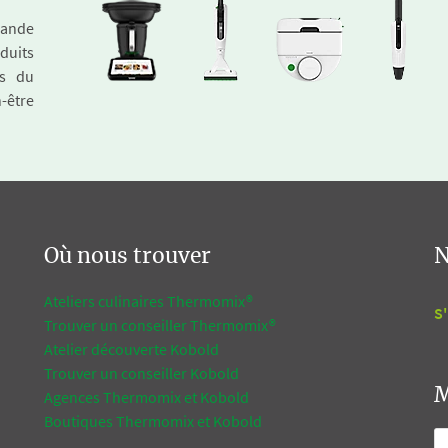
emande
duits
és du
n-être
Où nous trouver
N
Ateliers culinaires Thermomix®
S'
Trouver un conseiller Thermomix®
Atelier découverte Kobold
Trouver un conseiller Kobold
M
Agences Thermomix et Kobold
Boutiques Thermomix et Kobold