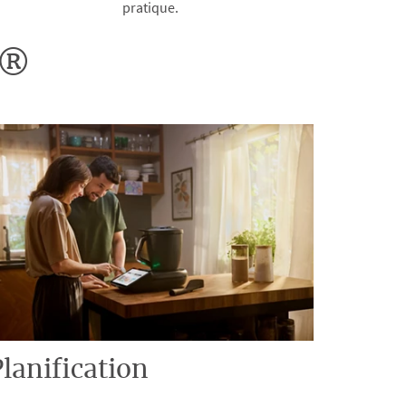
pratique.
o®
lanification